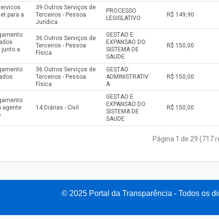
servicos
39:Outros Serviços de
PROCESSO
et para a
Terceiros - Pessoa
R$ 149,90
LEGISLATIVO
Jurídica
agamento
GESTAO E
36:Outros Serviços de
tados
EXPANSAO DO
Terceiros - Pessoa
R$ 150,00
junto a
SISTEMA DE
Física
SAUDE
agamento
36:Outros Serviços de
GESTAO
tados
Terceiros - Pessoa
ADMINISTRATIV
R$ 150,00
Física
A
GESTAO E
agamento
EXPANSAO DO
o agente
14:Diárias - Civil
R$ 150,00
SISTEMA DE
.
SAUDE
Página 1 de 29 (717 r
© 2025 Portal da Transparência - Todos os di