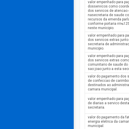
valor empenhado para p
dosservicos como coord
dos servicos de atencao 
nasecretaria de saude c
recursos da emenda parl
conforme portaria nтњ12
neste municipio.
valor ermpenhado para 
dos servicos extras junto
secretaria de administra
municipio.
valor empenhado para p
dos servicos extras com
comunitario de saude do
sao joao junto a esta sec
valor do pagamento dos 
de confeccao de carimbo
destinados ao administra
camara municipal.
valor empenhado para p
de diarias a servico dest
secretaria.
valor do pagamento da fa
energia eletrica da cama
municipal.