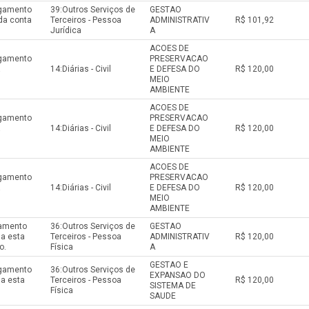
agamento
39:Outros Serviços de
GESTAO
da conta
Terceiros - Pessoa
ADMINISTRATIV
R$ 101,92
Jurídica
A
ACOES DE
agamento
PRESERVACAO
a
14:Diárias - Civil
E DEFESA DO
R$ 120,00
MEIO
AMBIENTE
ACOES DE
agamento
PRESERVACAO
a
14:Diárias - Civil
E DEFESA DO
R$ 120,00
MEIO
AMBIENTE
ACOES DE
agamento
PRESERVACAO
a
14:Diárias - Civil
E DEFESA DO
R$ 120,00
MEIO
AMBIENTE
gamento
36:Outros Serviços de
GESTAO
 a esta
Terceiros - Pessoa
ADMINISTRATIV
R$ 120,00
o.
Física
A
GESTAO E
agamento
36:Outros Serviços de
EXPANSAO DO
 a esta
Terceiros - Pessoa
R$ 120,00
SISTEMA DE
Física
SAUDE