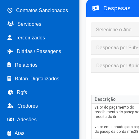
Despesas
Contratos Sancionados
Servidores
Terceirizados
Diárias / Passagens
Relatórios
Balan. Digitalizados
Rgfs
Descrição
Credores
valor do pagamento do
recolhimento do pasep so
receita do itr
Adesões
valor empenhado para p
do pasep da conta nтњ28
Atas