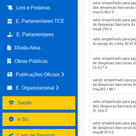
valor empenhado para p
Leis e Portarias
das despesas bancarias 
nтњ16.862-9
valor empenhado para p
E. Parlamentares TCE
de despesas bancaria da
nтњ8.295-3
E. Parlamentares
valor empenhado para p
do pasep da conta 40.873
Dívida Ativa
valor empenhado para p
Obras Públicas
de despesas bancarias d
10.627-5
Publicações Oficiais
valo0r empenhado para 
de despesas bancarias d
E. Organizacional
nтњ283.148,1
valor empenhado para p
Saúde
das despesas bancaria d
31.656-3
e-Sic
valor empenhado para p
de despesas bancarias d
nтњ40.873-5
Carta de Serviços