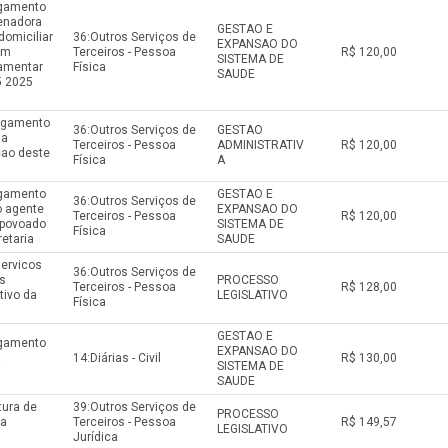
agamento
enadora
GESTAO E
domiciliar
36:Outros Serviços de
EXPANSAO DO
om
Terceiros - Pessoa
R$ 120,00
SISTEMA DE
amentar
Física
SAUDE
5 2025
pagamento
36:Outros Serviços de
GESTAO
 a
Terceiros - Pessoa
ADMINISTRATIV
R$ 120,00
cao deste
Física
A
agamento
GESTAO E
36:Outros Serviços de
o agente
EXPANSAO DO
Terceiros - Pessoa
R$ 120,00
 povoado
SISTEMA DE
Física
retaria
SAUDE
servicos
36:Outros Serviços de
s
PROCESSO
Terceiros - Pessoa
R$ 128,00
tivo da
LEGISLATIVO
Física
GESTAO E
agamento
EXPANSAO DO
a
14:Diárias - Civil
R$ 130,00
SISTEMA DE
SAUDE
tura de
39:Outros Serviços de
PROCESSO
ra
Terceiros - Pessoa
R$ 149,57
LEGISLATIVO
Jurídica