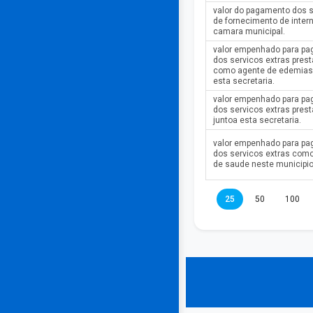
valor do pagamento dos 
de fornecimento de intern
camara municipal.
valor empenhado para p
dos servicos extras pres
como agente de edemias 
esta secretaria.
valor empenhado para p
dos servicos extras pres
juntoa esta secretaria.
valor empenhado para p
dos servicos extras com
de saude neste municipio
25
50
100