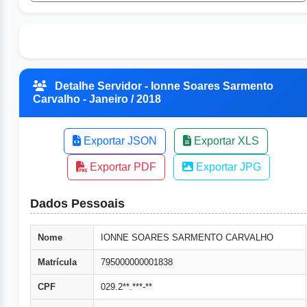
Detalhe Servidor - Ionne Soares Sarmento
Carvalho - Janeiro / 2018
Exportar JSON
Exportar XLS
Exportar PDF
Exportar JPG
Dados Pessoais
Nome
IONNE SOARES SARMENTO CARVALHO
Matrícula
795000000001838
CPF
029.2**.***-**