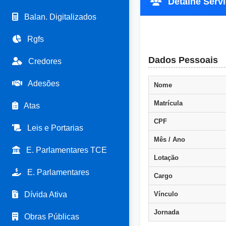
Detalhe Servi
Balan. Digitalizados
Rgfs
Dados Pessoais
Credores
Adesões
Nome
Matrícula
Atas
CPF
Leis e Portarias
Mês / Ano
E. Parlamentares TCE
Lotação
E. Parlamentares
Cargo
Dívida Ativa
Vínculo
Jornada
Obras Públicas