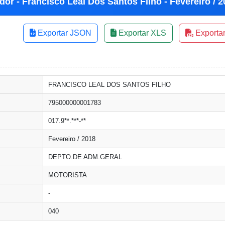
dor - Francisco Leal Dos Santos Filho - Fevereiro / 
Exportar JSON
Exportar XLS
Exporta
FRANCISCO LEAL DOS SANTOS FILHO
795000000001783
017.9**.***-**
Fevereiro / 2018
DEPTO.DE ADM.GERAL
MOTORISTA
-
040