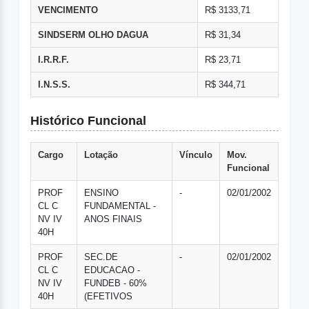
VENCIMENTO
R$ 3133,71
SINDSERM OLHO DAGUA
R$ 31,34
I.R.R.F.
R$ 23,71
I.N.S.S.
R$ 344,71
Histórico Funcional
Cargo
Lotação
Vínculo
Mov.
Funcional
PROF
ENSINO
-
02/01/2002
CL C
FUNDAMENTAL -
NV IV
ANOS FINAIS
40H
PROF
SEC.DE
-
02/01/2002
CL C
EDUCACAO -
NV IV
FUNDEB - 60%
40H
(EFETIVOS