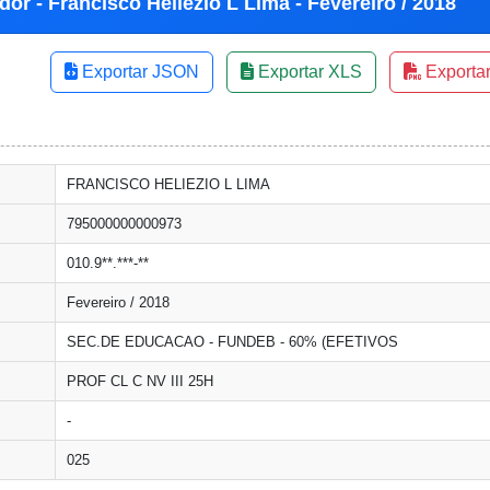
or - Francisco Heliezio L Lima - Fevereiro / 2018
Exportar JSON
Exportar XLS
Exporta
FRANCISCO HELIEZIO L LIMA
795000000000973
010.9**.***-**
Fevereiro / 2018
SEC.DE EDUCACAO - FUNDEB - 60% (EFETIVOS
PROF CL C NV III 25H
-
025