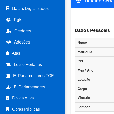
Detalhe Servid
Balan. Digitalizados
Rgfs
Dados Pessoais
Credores
Adesões
Nome
Matrícula
Atas
CPF
Leis e Portarias
Mês / Ano
E. Parlamentares TCE
Lotação
E. Parlamentares
Cargo
Dívida Ativa
Vínculo
Jornada
Obras Públicas