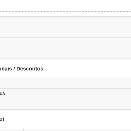
onais / Descontos
GUA
al