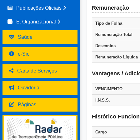
Remuneração
Publicações Oficiais
E. Organizacional
Tipo de Folha
Remuneração Total
Saúde
Descontos
e-Sic
Remuneração Líquida
Carta de Serviços
Vantagens / Adici
Ouvidoria
VENCIMENTO
I.N.S.S.
Páginas
Histórico Funcion
Cargo