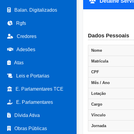
Detalhe Servid
Balan. Digitalizados
Rgfs
Dados Pessoais
Credores
Adesões
Nome
Matrícula
Atas
CPF
Leis e Portarias
Mês / Ano
E. Parlamentares TCE
Lotação
E. Parlamentares
Cargo
Dívida Ativa
Vínculo
Jornada
Obras Públicas