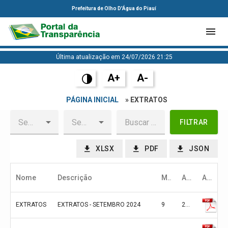
Prefeitura de Olho D'Água do Piauí
Última atualização em 24/07/2026 21:25
A+
A-
PÁGINA INICIAL
» EXTRATOS
FILTRAR
XLSX
PDF
JSON
Nome
Descrição
Mês
Ano
Arquivo
EXTRATOS
EXTRATOS - SETEMBRO 2024
9
2024