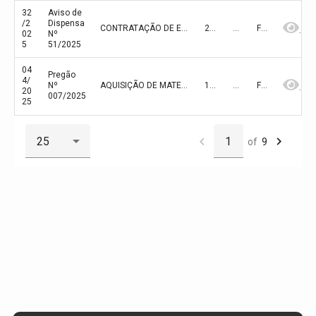
32
Aviso de
/2
Dispensa
CONTRATAÇÃO DE EMPRESA ESPECIALIZADA PARA A PRESTAÇÃO DE SERVIÇOS ESPECIALIZADOS DE ENGENHARIA PARA A REFORMA E AMPLIAÇÃO DA UNIDADE BÁSICA DE ATENDIMENTO – UBAS - DE OLHO D’ÁGUA DO PIAUÍ - PI
24/07/2025
94.632,27
FINALIZADA
02
Nº
5
51/2025
04
Pregão
4/
Nº
AQUISIÇÃO DE MATERIAL DE EXPEDIENTE PARA ATENDER AS NECESSIDADES DA PREFEITURA MUNICIPAL E DE SUAS SECRETARIAS
17/07/2025
573.329,00
FINALIZADA
20
007/2025
25
of
9