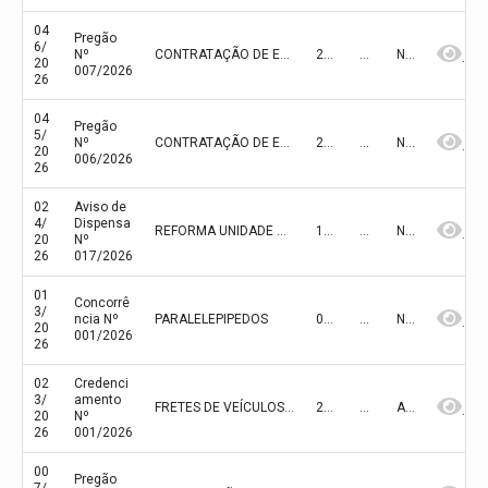
04
Pregão
6/
Nº
CONTRATAÇÃO DE EMPRESA PARA A AQUISIÇÃO DE MATERIAIS DE CONSTRUÇÃO EM GERAL PARA ATENDER AS NECESSIDADES DO MUNICÍPIO DE OLHO D'ÁGUA DO PIAUÍ- PI
22/05/2026
933.862,19
NÃO FINALIZADA
20
007/2026
26
04
Pregão
5/
Nº
CONTRATAÇÃO DE EMPRESA ESPECIALIZADA PARA A AQUISIÇÃO DE MATERIAL PERMANENTE - DO TIPO UTENSÍLIOS DOMESTICOS E BRINQUEDOS - PARA ATENDER AS NECESSIDADES DA SECRETARIA MUNICIPAL DE SAÚDE DE OLHO D'ÁGUA DO PIAUÍ- PI
21/05/2026
512.739,86
NÃO FINALIZADA
20
006/2026
26
02
Aviso de
4/
Dispensa
REFORMA UNIDADE BASICA DE SAUDE (UBS) - POVOADO CARRETÃO OLHO D'AGUA DO PIAUÍ
12/03/2026
108.243,64
NÃO FINALIZADA
20
Nº
26
017/2026
01
Concorrê
3/
ncia Nº
PARALELEPIPEDOS
05/03/2026
382.000,00
NÃO FINALIZADA
20
001/2026
26
02
Credenci
3/
amento
FRETES DE VEÍCULOS PARA ATENDER AS NECESSIDADES DA PREFEITURA MUNICIPAL DE OLHO D’ÁGUA DO PIAUÍ/PI E SUAS UNIDADES ADMINISTRATIVAS
26/02/2026
631.080,00
ABERTA
20
Nº
26
001/2026
00
Pregão