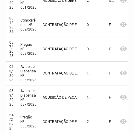
AQUISIÇÃO DE GÊNEROS ALIMENTÍCIOS DA AGRICULTURA FAMILIAR E DO EMPREENDEDOR FAMILIAR RURAL DESTINADO AO ATENDIMENTO DO PROGRAMA NACIONAL DE ALIMENTAÇÃO ESCOLAR (PNAE), COM A FINALIDADE DE APRESENTAR PROJETO DE VENDA DE GÊNEROS ALIMENTÍCIOS DA AGRICULTURA FAMILIAR PARA A ALIMENTAÇÃO ESCOLAR E HABILITAÇÃO DOS FORNECEDORES
21/10/2025
64.410,00
NÃO FINALIZADA
20
Nº
25
001/2025
06
Concorrê
1/
ncia Nº
CONTRATAÇÃO DE EMPRESA ESPECIALIZADA PARA EXECUÇÃO DE OBRA DE CONSTRUÇÃO PAVIMENTAÇÃO EM PARALELEPIPEDO NO MUNICÍPIO DE OLHO D’ÁGUA DO PIAUÍ/PI
08/10/2025
395.974,08
FINALIZADA
20
002/2025
25
05
Pregão
7/
Nº
CONTRATAÇÃO DE EMPRESA ESPECIALIZADA PARA A PRESTAÇÃO DE SERVIÇOS DE FISIOTERAPIA, COM ATENDIMENTO EM HOME CARE, TRATAMENTO E RECUPERAÇÃO DE LESÕES NO SISTEMA TEGUMENTAR OU OUTRAS DISFUNÇÕES CORRELACIONADAS E PREVENÇÕES DE TRATAMENTO E RECUPERAÇÃO DE DISTÚRBIOS CINESIOLÓGICOS DE ORDEM NEUROLÓGICA, ORTOPÉDICA, PNEUMO E OUTROS AFINS, PARA ATENDER AS NECESSIDADES DO MUNICÍPIO DE OLHO D’ÁGUA DO PIAUÍ-PI
08/10/2025
159.000,00
CANCELADA
20
009/2025
25
05
Aviso de
8/
Dispensa
CONTRATAÇÃO DE EMPRESA ESPECIALIZADA PARA A PRESTAÇÃO DE SERVIÇOS ESPECIALIZADOS DE ENGENHARIA PARA A REFORMA E MANUTENÇÃO DA QUADRA POLIESPORTIVA MUNICIPAL DE OLHO D’ÁGUA DO PIAUÍ - PI
12/09/2025
74.107,56
FINALIZADA
20
Nº
25
036/2025
05
Aviso de
9/
Dispensa
AQUISIÇÃO DE PEÇAS, ACESSÓRIOS E SERVIÇOS DE MANUTENÇÃO PARA ATENDIMENTO DAS NECESSIDADES DA FROTA DE VEÍCULOS DO MUNICÍPIO
11/09/2025
61.811,97
FINALIZADA
20
Nº
25
037/2025
54
Pregão
/2
Nº
CONTRATAÇÃO DE EMPRESA ESPECIALIZADA PARA AQUISIÇÃO DE VEÍCULO AUTOMOTOR PICK-UP, CABINE DUPLA 4x4, DIESEL, PARA A PREFEITURA MUNICIPAL DE OLHO D’ÁGUA DO PIAUÍ
29/08/2025
278.159,66
FINALIZADA
02
008/2025
5