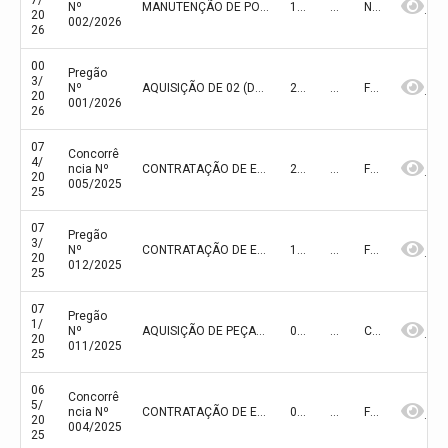
7/
Nº
MANUTENÇÃO DE POÇOS
10/02/2026
294.000,00
NÃO FINALIZADA
20
002/2026
26
00
Pregão
3/
Nº
AQUISIÇÃO DE 02 (DOIS) VEICULOS TIPO PASSEIO, CAPACIDADE 5 PESSOAS
23/01/2026
260.000,00
FINALIZADA
20
001/2026
26
07
Concorrê
4/
ncia Nº
CONTRATAÇÃO DE EMPRESA ESPECIALIZADA PARA EXECUÇÃO DE OBRA DE CONSTRUÇÃO PAVIMENTAÇÃO EM PARALELEPIPEDO EM RUAS DO POVOADO BOM JESUS DA ZONA RURAL DO MUNICÍPIO DE OLHO D’ÁGUA DO PIAUÍ/PI
24/12/2025
396.000,00
FINALIZADA
20
005/2025
25
07
Pregão
3/
Nº
CONTRATAÇÃO DE EMPRESA ESPECIALIZADA PARA A PRESTAÇÃO DE SERVIÇOS DE FISIOTERAPIA, COM ATENDIMENTO EM HOME CARE
11/12/2025
168.000,00
FINALIZADA
20
012/2025
25
07
Pregão
1/
Nº
AQUISIÇÃO DE PEÇAS E DERIVADOS PARA ATENDER A FROTA DE VEÍCULOS DA PREFEITURA MUNICIPAL E DE SUAS SECRETARIAS
05/12/2025
719.500,46
CANCELADA
20
011/2025
25
06
Concorrê
5/
ncia Nº
CONTRATAÇÃO DE EMPRESA ESPECIALIZADA PARA EXECUÇÃO DE OBRA DE CONSTRUÇÃO PAVIMENTAÇÃO EM PARALELEPIPEDO EM RUAS DA ZONA URBANA DO MUNICÍPIO DE OLHO D’ÁGUA DO PIAUÍ/PI
04/12/2025
282.302,50
FINALIZADA
20
004/2025
25