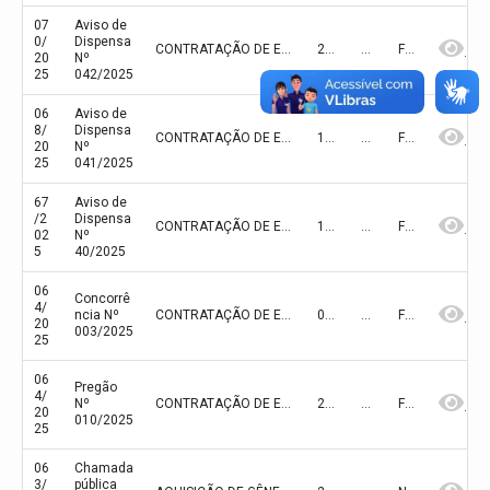
07
Aviso de
0/
Dispensa
CONTRATAÇÃO DE EMPRESA PARA FORNECIMENTO DE MATERIAL DE LIMPEZA E HIGIENE PARA ATENDER ÀS NECESSIDADES DA PREFEITURA MUNICIPAL DE OLHO D’ÁGUA DO PIAUÍ-PI, SUAS SECRETARIAS E HOSPITAL MUNICIPAL
26/11/2025
10.000,00
FINALIZADA
20
Nº
25
042/2025
06
Aviso de
8/
Dispensa
CONTRATAÇÃO DE EMPRESA PARA A PRESTAÇÃO DE SERVIÇOS ESPECIALIZADOS DE ENGENHARIA PARA A ELABORAÇÃO DE PROJETOS EXECUTIVOS PARA CONVENIOS MUNICIPAIS DE OLHO D'ÁGUA DO PIAUÍ - PI
13/11/2025
14.227,98
FINALIZADA
20
Nº
25
041/2025
67
Aviso de
/2
Dispensa
CONTRATAÇÃO DE EMPRESA PARA A PRESTAÇÃO DE SERVIÇOS ESPECIALIZADOS DE ENGENHARIA PARA A CONSTRUÇÃO DE UMA SALA NA PREFEITURA MUNICIPAL DE OLHO D’ÁGUA DO PIAUÍ - PI
11/11/2025
44.111,59
FINALIZADA
02
Nº
5
40/2025
06
Concorrê
4/
ncia Nº
CONTRATAÇÃO DE EMPRESA ESPECIALIZADA PARA EXECUÇÃO DE OBRA DE CONSTRUÇÃO PAVIMENTAÇÃO EM PARALELEPIPEDO EM RUAS DA ZONA URBANA DO MUNICÍPIO DE OLHO D’ÁGUA DO PIAUÍ/PI
04/11/2025
382.000,00
FINALIZADA
20
003/2025
25
06
Pregão
4/
Nº
CONTRATAÇÃO DE EMPRESA ESPECIALIZADA PARA AQUISIÇÃO DE EQUIPAMENTOS E MATERIAL PERMANENTE PARA UNIDADE BÁSICA DE SAÚDE DA PREFEITURA MUNICIPAL DE OLHO D’ÁGUA DO PIAUÍ
23/10/2025
128.171,00
FINALIZADA
20
010/2025
25
06
Chamada
3/
pública