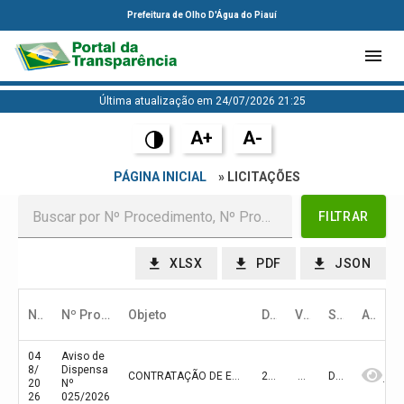
Prefeitura de Olho D'Água do Piauí
Última atualização em 24/07/2026 21:25
A+
A-
PÁGINA INICIAL
» LICITAÇÕES
FILTRAR
XLSX
PDF
JSON
Nº Processo
Nº Procedimento
Objeto
Data Abertura/Julg
Valor
Status
Ação
04
Aviso de
8/
Dispensa
CONTRATAÇÃO DE EMPRESA ESPECIALIZADA PARA A PRESTAÇÃO DE SERVIÇOS ESPECIALIZADOS DE ENGENHARIA PARA A PAVIMENTAÇÃO EM PARALELEPIPEDO EM RUAS NO MUNICIPIO DE OLHO D'ÁGUA DO PIAUÍ – PI
29/05/2026
36.427,80
DIVULGADA
20
Nº
26
025/2026