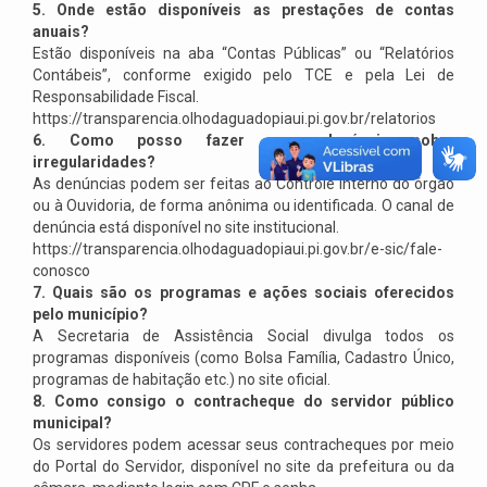
5. Onde estão disponíveis as prestações de contas
anuais?
Estão disponíveis na aba “Contas Públicas” ou “Relatórios
Contábeis”, conforme exigido pelo TCE e pela Lei de
Responsabilidade Fiscal.
https://transparencia.olhodaguadopiaui.pi.gov.br/relatorios
6. Como posso fazer uma denúncia sobre
irregularidades?
As denúncias podem ser feitas ao Controle Interno do órgão
ou à Ouvidoria, de forma anônima ou identificada. O canal de
denúncia está disponível no site institucional.
https://transparencia.olhodaguadopiaui.pi.gov.br/e-sic/fale-
conosco
7. Quais são os programas e ações sociais oferecidos
pelo município?
A Secretaria de Assistência Social divulga todos os
programas disponíveis (como Bolsa Família, Cadastro Único,
programas de habitação etc.) no site oficial.
8. Como consigo o contracheque do servidor público
municipal?
Os servidores podem acessar seus contracheques por meio
do Portal do Servidor, disponível no site da prefeitura ou da