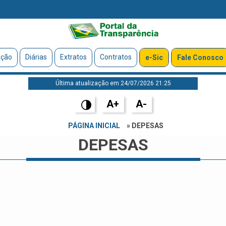
ação
Diárias
Extratos
Contratos
e-Sic
Fale Conosco
Última atualização em 24/07/2026 21:25
A+
A-
PÁGINA INICIAL
» DEPESAS
DEPESAS